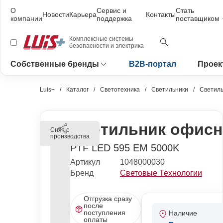
О
Сервис и
Стать
Новости
Карьера
Контакты
компании
поддержка
поставщиком
Комплексные системы
безопасности и электрика
Собственные бренды
B2B-портал
Проек
Luis+
Каталог
Светотехника
Светильники
Светиль
Светильник офисн
Снят с
производства
PTF LED 595 EM 5000K
Артикул
1048000030
Бренд
Световые Технологии
Отгрузка сразу
после
поступления
Наличие
оплаты