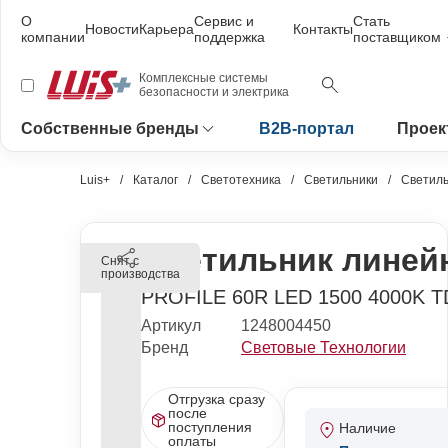
О
Сервис и
Стать
Новости
Карьера
Контакты
компании
поддержка
поставщиком
Комплексные системы
безопасности и электрика
Собственные бренды
B2B-портал
Проек
Luis+
Каталог
Светотехника
Светильники
Светиль
Светильник линей
Снят с
производства
PROFILE 60R LED 1500 4000K T
Артикул
1248004450
Бренд
Световые Технологии
Отгрузка сразу
после
поступления
Наличие
оплаты