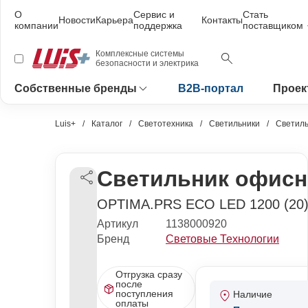
О
Сервис и
Стать
Новости
Карьера
Контакты
компании
поддержка
поставщиком
Комплексные системы
безопасности и электрика
Собственные бренды
B2B-портал
Проек
Luis+
Каталог
Светотехника
Светильники
Светиль
Светильник офисн
OPTIMA.PRS ECO LED 1200 (20
Артикул
1138000920
Бренд
Световые Технологии
Отгрузка сразу
после
поступления
Наличие
оплаты