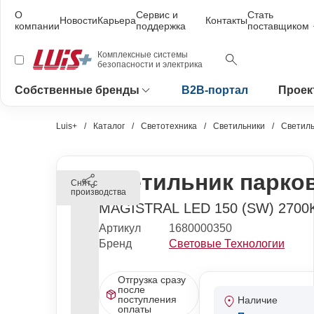
О
Сервис и
Стать
Новости
Карьера
Контакты
компании
поддержка
поставщиком
Комплексные системы
безопасности и электрика
Собственные бренды
B2B-портал
Проек
Luis+
Каталог
Светотехника
Светильники
Светиль
Светильник парко
Снят с
производства
MAGISTRAL LED 150 (SW) 2700
Артикул
1680000350
Бренд
Световые Технологии
Отгрузка сразу
после
поступления
Наличие
оплаты