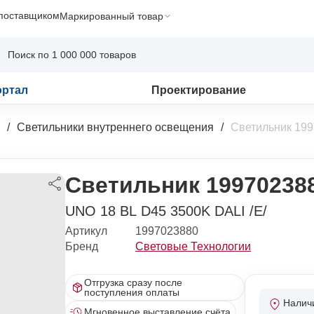
 поставщиком
Маркированный товар
ортал
Проектирование
Светильники внутреннего освещения
Светильник 19
Светильник 19970238
UNO 18 BL D45 3500K DALI /E/
Артикул
1997023880
Бренд
Световые Технологии
Отгрузка сразу после
поступления оплаты
Налич
Мгновенное выставление счёта