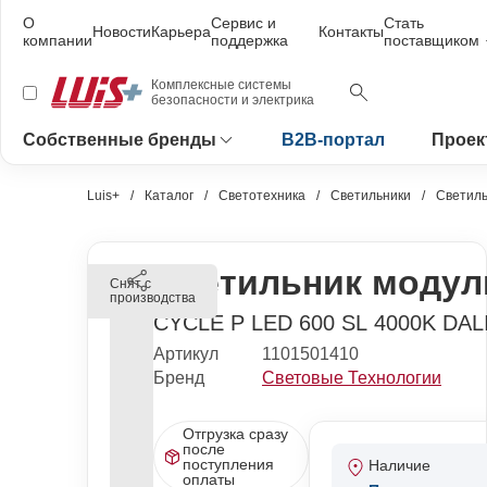
О
Сервис и
Стать
Новости
Карьера
Контакты
компании
поддержка
поставщиком
Комплексные системы
безопасности и электрика
Собственные бренды
B2B-портал
Проек
Luis+
Каталог
Светотехника
Светильники
Светиль
Светильник модул
Снят с
производства
CYCLE P LED 600 SL 4000K DAL
Артикул
1101501410
Бренд
Световые Технологии
Отгрузка сразу
после
поступления
Наличие
оплаты