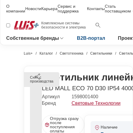
О
Сервис и
Стать
Новости
Карьера
Контакты
компании
поддержка
поставщиком
Комплексные системы
безопасности и электрика
Собственные бренды
B2B-портал
Проек
Luis+
Каталог
Светотехника
Светильники
Светиль
Светильник линей
Снят с
производства
LED MALL ECO 70 D30 IP54 400
Артикул
1598001400
Бренд
Световые Технологии
Отгрузка сразу
после
поступления
Наличие
оплаты