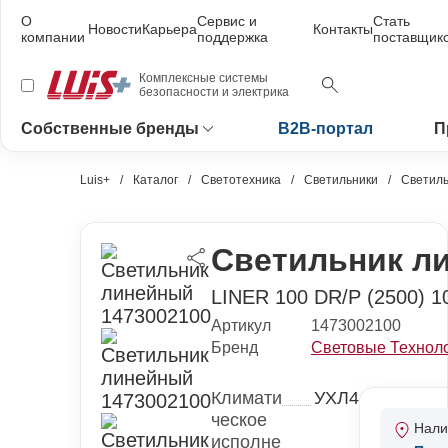
О
Сервис и
Стать
Новости
Карьера
Контакты
компании
поддержка
поставщик
Комплексные системы
безопасности и электрика
Собственные бренды
B2B-портал
П
Luis+
Каталог
Светотехника
Светильники
Светиль
Светильник л
LINER 100 DR/P (2500) 
Артикул
1473002100
Бренд
Световые Технол
Климати
УХЛ4
ческое
Нали
исполне