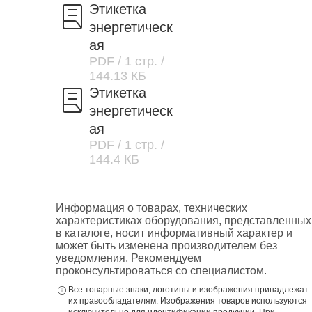
Этикетка
энергетическ
ая
PDF
/ 1 стр.
/
144.13 КБ
Этикетка
энергетическ
ая
PDF
/ 1 стр.
/
144.4 КБ
Информация о товарах, технических
характеристиках оборудования, представленных
в каталоге, носит информативный характер и
может быть изменена производителем без
уведомления. Рекомендуем
проконсультироваться со специалистом.
Все товарные знаки, логотипы и изображения принадлежат
их правообладателям. Изображения товаров используются