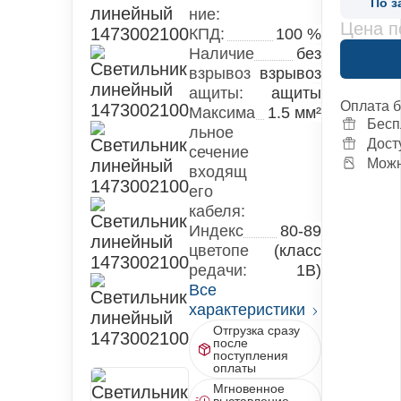
По з
ние:
Цена п
КПД:
100 %
Наличие
без
взрывоз
взрывоз
ащиты:
ащиты
Оплата 
Максима
1.5 мм²
Бесп
льное
Дост
сечение
Можн
входящ
его
кабеля:
Индекс
80-89
цветопе
(класс
редачи:
1B)
Все
характеристики
Отгрузка сразу
после
поступления
оплаты
Мгновенное