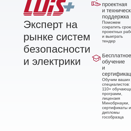
проектная
и техничес
поддержка
Эксперт на
Поможем
сократить срок
проектных раб
рынке систем
и выиграть
тендер
безопасности
Бесплатно
и электрики
обучение
и
сертифика
Обучим ваших
специалистов:
110+ обучающ
программ,
лицензия
Минобрнауки,
сертификаты и
дипломы
гособразца