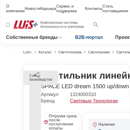
О
Сервис и
Стать
Новости
Карьера
Контакты
компании
поддержка
поставщиком
Комплексные системы
безопасности и электрика
Собственные бренды
B2B-портал
Проек
Luis+
Каталог
Светотехника
Светильники
Светиль
Светильник линей
Снят с
производства
SPACE LED dream 1500 up/down
Артикул
1324000310
Бренд
Световые Технологии
Отгрузка сразу
после
поступления
Наличие
оплаты