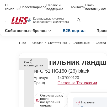
О
Сервис и
Стать
Новости
Карьера
Контакты
компании
поддержка
поставщиком
Комплексные системы
безопасности и электрика
Собственные бренды
B2B-портал
Прое
Luis+
Каталог
Светотехника
Светильники
Светиль
Светильник ландш
Снят с
производства
NFG 51 HG150 (26) black
Артикул
1407000120
Бренд
Световые Технологии
Отгрузка сразу
после
поступления
Наличие
оплаты