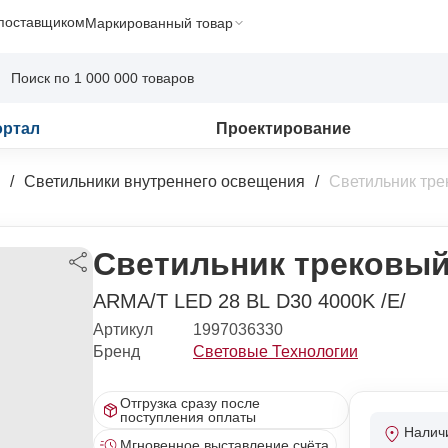
 поставщиком
Маркированный товар
ортал
Проектирование
Светильники внутреннего освещения
Светильник тр
Светильник трековый
ARMA/T LED 28 BL D30 4000K /E/
Артикул
1997036330
Бренд
Световые Технологии
Отгрузка сразу после
поступления оплаты
Налич
Мгновенное выставление счёта