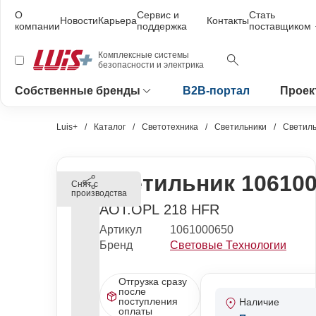
О
Сервис и
Стать
Новости
Карьера
Контакты
компании
поддержка
поставщиком
Комплексные системы
безопасности и электрика
Собственные бренды
B2B-портал
Проек
Luis+
Каталог
Светотехника
Светильники
Светиль
Светильник 10610
Снят с
производства
AOT.OPL 218 HFR
Артикул
1061000650
Бренд
Световые Технологии
Отгрузка сразу
после
поступления
Наличие
оплаты