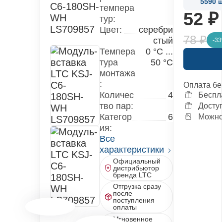
5590
ш
темпера
52 
тур:
Цвет:
серебри
78 ₽
стый
-3
Темпера
0 °С ...
тура
50 °С
монтажа
:
Оплата бе
Количес
4
Беспл
тво пар:
Досту
Категор
6
Можно 
ия:
Все
характеристики
Официальный
дистрибьютор
бренда LTC
Отгрузка сразу
после
поступления
оплаты
Мгновенное