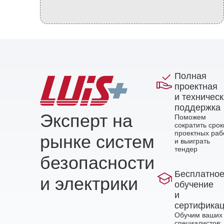
Полная
проектная
и техничес
поддержка
Эксперт на
Поможем
сократить срок
проектных раб
рынке систем
и выиграть
тендер
безопасности
Бесплатно
и электрики
обучение
и
сертифика
Обучим ваших
специалистов: