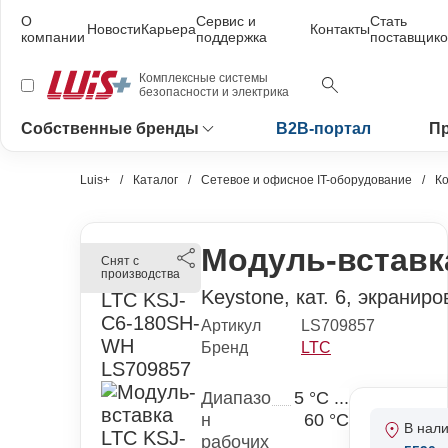
О
Сервис и
Стать
Новости
Карьера
Контакты
компании
поддержка
поставщик
Комплексные системы
безопасности и электрика
Собственные бренды
B2B-портал
П
Luis+
Каталог
Сетевое и офисное IT-оборудование
К
Модуль-вставк
Снят с
производства
Keystone, кат. 6, экранир
Артикул
LS709857
Бренд
LTC
Диапазо
5 °С ...
н
60 °С
В нал
рабочих