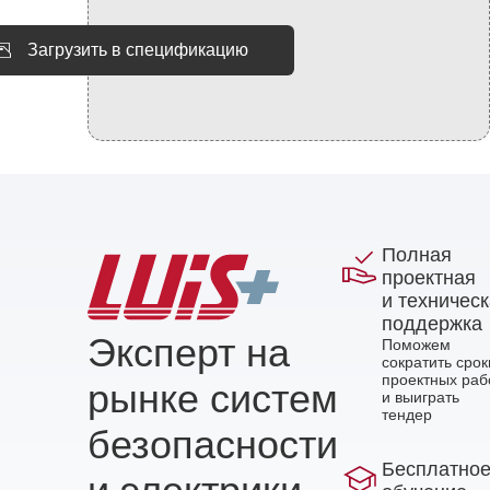
Загрузить в спецификацию
Полная
проектная
и техничес
поддержка
Эксперт на
Поможем
сократить срок
проектных раб
рынке систем
и выиграть
тендер
безопасности
Бесплатно