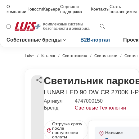
О
Сервис и
Стать
Новости
Карьера
Контакты
компании
поддержка
поставщиком
Комплексные системы
безопасности и электрика
Собственные бренды
B2B-портал
Проек
Luis+
Каталог
Светотехника
Светильники
Светиль
Светильник парко
LUNAR LED 90 DW CR 2700K I-
Артикул
4747000150
Бренд
Световые Технологии
Отгрузка сразу
после
поступления
Наличие
оплаты