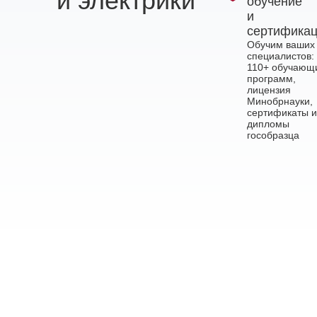
и электрики
обучение
и
сертифика
Обучим ваших
специалистов:
110+ обучающ
программ,
лицензия
Минобрнауки,
сертификаты и
дипломы
гособразца