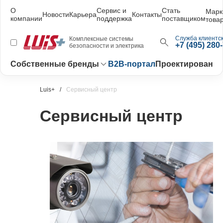
О
Сервис и
Стать
Марк
Новости
Карьера
Контакты
компании
поддержка
поставщиком
това
Служба клиентск
Комплексные системы
+7 (495) 280
безопасности и электрика
Собственные бренды
B2B-портал
Проектирование
Luis+
Сервисный центр
Сервисный центр