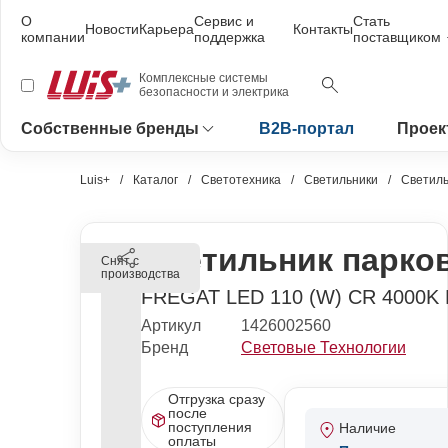
О
Сервис и
Стать
Новости
Карьера
Контакты
компании
поддержка
поставщиком
Комплексные системы
безопасности и электрика
Собственные бренды
B2B-портал
Проек
Luis+
Каталог
Светотехника
Светильники
Светиль
Светильник парко
Снят с
производства
FREGAT LED 110 (W) CR 4000K
Артикул
1426002560
Бренд
Световые Технологии
Отгрузка сразу
после
поступления
Наличие
оплаты