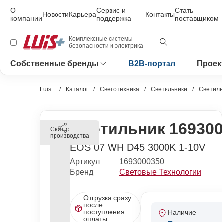
О
Сервис и
Стать
Новости
Карьера
Контакты
компании
поддержка
поставщиком
Комплексные системы
безопасности и электрика
Собственные бренды
B2B-портал
Проек
Luis+
Каталог
Светотехника
Светильники
Светиль
Светильник 16930
Снят с
производства
EOS 07 WH D45 3000K 1-10V
Артикул
1693000350
Бренд
Световые Технологии
Отгрузка сразу
после
поступления
Наличие
оплаты