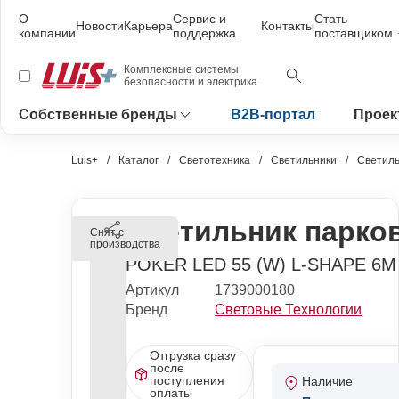
О
Сервис и
Стать
Новости
Карьера
Контакты
компании
поддержка
поставщиком
Комплексные системы
безопасности и электрика
Собственные бренды
B2B-портал
Проек
Luis+
Каталог
Светотехника
Светильники
Светиль
Светильник парко
Снят с
производства
POKER LED 55 (W) L-SHAPE 6M 
Артикул
1739000180
Бренд
Световые Технологии
Отгрузка сразу
после
поступления
Наличие
оплаты