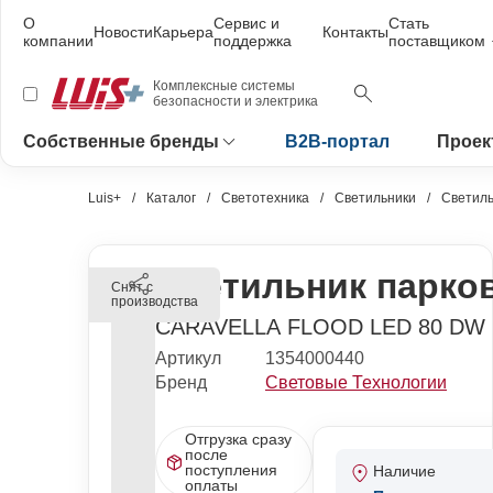
О
Сервис и
Стать
Новости
Карьера
Контакты
компании
поддержка
поставщиком
Комплексные системы
безопасности и электрика
Собственные бренды
B2B-портал
Проек
Luis+
Каталог
Светотехника
Светильники
Светиль
Светильник парко
Снят с
производства
CARAVELLA FLOOD LED 80 DW 
Артикул
1354000440
Бренд
Световые Технологии
Отгрузка сразу
после
поступления
Наличие
оплаты