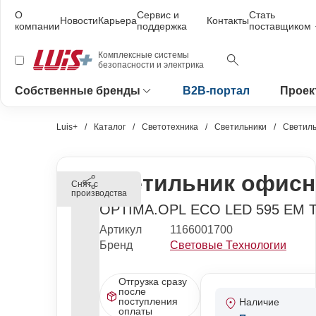
О
Сервис и
Стать
Новости
Карьера
Контакты
компании
поддержка
поставщиком
Комплексные системы
безопасности и электрика
Собственные бренды
B2B-портал
Проек
Luis+
Каталог
Светотехника
Светильники
Светиль
Светильник офисн
Снят с
производства
OPTIMA.OPL ECO LED 595 EM 
Артикул
1166001700
Бренд
Световые Технологии
Отгрузка сразу
после
поступления
Наличие
оплаты