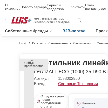
О
Сервис и
Стать
Новости
Карьера
Контакты
компании
поддержка
поставщиком
Комплексные системы
безопасности и электрика
Собственные бренды
B2B-портал
Проек
Luis+
Каталог
Светотехника
Светильники
Светиль
Светильник линей
Снят с
производства
LED MALL ECO (1000) 35 D90 B
Артикул
1598002950
Бренд
Световые Технологии
Отгрузка сразу
после
поступления
Наличие
оплаты