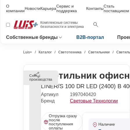
О
Сервис и
Стать
Новости
Карьера
Контакты
компании
поддержка
поставщиком
Комплексные системы
безопасности и электрика
Собственные бренды
B2B-портал
Прое
Luis+
Каталог
Светотехника
Светильники
Светиль
Светильник офисн
Снят с
производства
LINER/S 100 DR LED (2400) B 40
Артикул
1997040420
Бренд
Световые Технологии
Отгрузка сразу
после
поступления
Наличие
оплаты