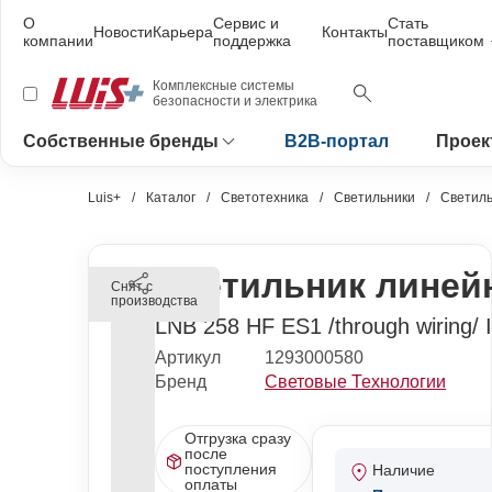
О
Сервис и
Стать
Новости
Карьера
Контакты
компании
поддержка
поставщиком
Комплексные системы
безопасности и электрика
Собственные бренды
B2B-портал
Проек
Luis+
Каталог
Светотехника
Светильники
Светиль
Светильник линей
Снят с
производства
LNB 258 HF ES1 /through wiring/ I
Артикул
1293000580
Бренд
Световые Технологии
Отгрузка сразу
после
поступления
Наличие
оплаты