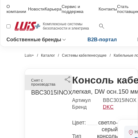
О
Сервис и
Стать
Новости
Карьера
Контакты
компании
поддержка
поставщи
Комплексные системы
безопасности и электрика
Собственные бренды
B2B-портал
Luis+
Каталог
Системы кабеленесущие
Кабельные ло
Консоль каб
Снят с
производства
легкая, DW осн.150 м
Артикул
BBC3015INOX
Бренд
DKC
Цвет:
светло-
серый
Н
Тип
консоль