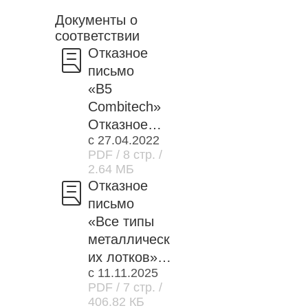
Документы о
соответствии
Отказное
письмо
«B5
Combitech»
Отказное
с 27.04.2022
письмо.
PDF
/ 8 стр.
/
Cистема
2.64 МБ
опорных
Отказное
конструкций
письмо
и монтажных
«Все типы
устройств
металлическ
их лотков»
с 11.11.2025
Отказное
PDF
/ 7 стр.
/
письмо на
406.82 КБ