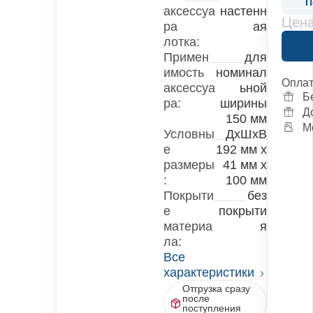
П
аксессуа
настенн
Цена
ра
ая
лотка:
Примен
для
имость
номинал
Оплат
аксессуа
ьной
Б
ра:
ширины
Д
150 мм
М
Условны
ДxШxВ
е
192 мм x
размеры
41 мм x
:
100 мм
Покрыти
без
е
покрыти
материа
я
ла:
Все
характеристики
Отгрузка сразу
после
поступления