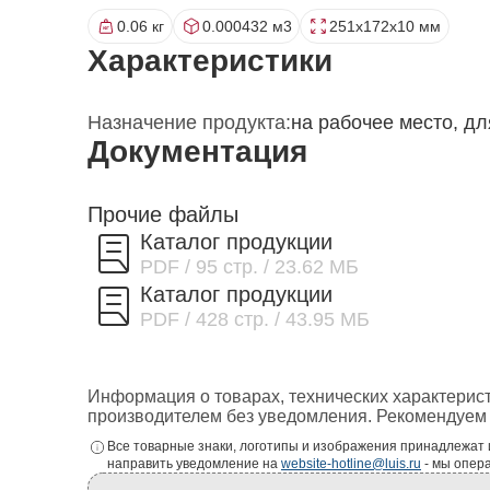
0.06 кг
0.000432 м3
251x172x10 мм
Характеристики
Назначение продукта:
на рабочее место, д
Документация
Прочие файлы
Каталог продукции
PDF
/ 95 стр.
/ 23.62 МБ
Каталог продукции
PDF
/ 428 стр.
/ 43.95 МБ
Информация о товарах, технических характерис
производителем без уведомления. Рекомендуем 
Все товарные знаки, логотипы и изображения принадлежат
направить уведомление на
website-hotline@luis.ru
- мы опер