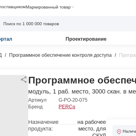
 поставщиком
Маркированный товар
ортал
Проектирование
Д
Программное обеспечение контроля доступа
Програ
Программное обеспеч
модуль, 1 раб. место, 3000 скан. в м
Артикул
G-PO-20-075
Бренд
PERCo
Назначение
на рабочее
продукта:
место, для
Налич
СКУД