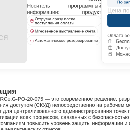
По за
Носитель
программный
Цена по
информации:
продукт
Отгрузка сразу после
поступления оплаты
Мгновенное выставление счёта
Оплата бе
Автоматическое резервирование
Беспл
Досту
Можно 
ация
RCo;G-PO-20-075 — это современное решение, разр
ния доступом (СКУД) непосредственно на рабочем м
 для централизованного администрирования точек п
атизации всех процессов, связанных с безопасность
омпаниям повысить уровень защиты информации и фи
е аналитических отчетов.