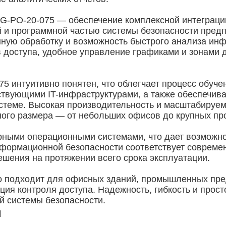
G-PO-20-075 — обеспечение комплексной интеграции
 и программной частью системы безопасности предп
нную обработку и возможность быстрого анализа ин
 доступа, удобное управление графиками и зонами 
 интуитивно понятен, что облегчает процесс обуче
твующими IT-инфраструктурами, а также обеспечив
истеме. Высокая производительность и масштабируе
ого размера — от небольших офисов до крупных п
ными операционными системами, что дает возможнос
нформационной безопасности соответствует совреме
шения на протяжении всего срока эксплуатации.
 подходит для офисных зданий, промышленных пред
ация контроля доступа. Надежность, гибкость и прос
й системы безопасности.
и