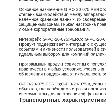
Основное назначение G-PO-20-075;PERCo;
степень взаимодействия между аппаратной
надежное хранение данных, их своевреме
защищенным зонам. Гибкая настройка прав
любые корпоративные требования.
Интерфейс G-PO-20-075;PERCo;G-PO-20-075
Продукт поддерживает интеграцию с сущес
событиям и активности пользователей в с
идеальным выбором для компаний различн
Программный продукт совместим с популяр
практически в любых условиях. Уровень и
обновления поддерживают актуальность ре
G-PO-20-075;PERCo;G-PO-20-075 идеально
объектов, где необходима строгая организ
инструментом для построения эффективно
Транспортные характеристик