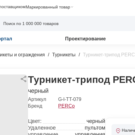
 поставщиком
Маркированный товар
ортал
Проектирование
икеты и ограждения
Турникеты
Турникет-трипод PERC
Турникет-трипод PER
черный
Артикул
G-I-TT-079
Бренд
PERCo
Цвет:
черный
Удаленное
пультом
Налич
управление
управления