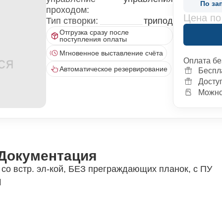
По за
проходом:
Цена по
Тип створки:
трипод
Отгрузка сразу после
поступления оплаты
Мгновенное выставление счёта
Оплата бе
Автоматическое резервирование
Беспл
Досту
Можно 
Документация
со встр. эл-кой, БЕЗ преграждающих планок, с ПУ
и