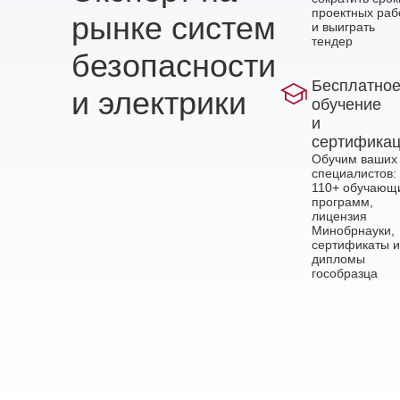
проектных раб
рынке систем
и выиграть
тендер
безопасности
Бесплатно
и электрики
обучение
и
сертифика
Обучим ваших
специалистов:
110+ обучающ
программ,
лицензия
Минобрнауки,
сертификаты и
дипломы
гособразца