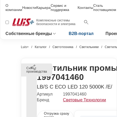
О
Сервис и
Стать
Новости
Карьера
Контакты
компании
поддержка
поставщиком
Комплексные системы
безопасности и электрика
Собственные бренды
B2B-портал
Прое
Luis+
Каталог
Светотехника
Светильники
Светил
Светильник пром
Снят с
производства
1997041460
LB/S C ECO LED 120 5000K /E/
Артикул
1997041460
Бренд
Световые Технологии
Отгрузка сразу
после