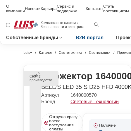
О
Сервис и
Стать
Новости
Карьера
Контакты
компании
поддержка
поставщиком
Комплексные системы
безопасности и электрика
Собственные бренды
B2B-портал
Проек
Luis+
Каталог
Светотехника
Светильники
Прожек
Прожектор 164000
Снят с
производства
BELL/S LED 35 S D25 HFD 4000
Артикул
1640000570
Бренд
Световые Технологии
Отгрузка сразу
после
поступления
Наличие
оплаты