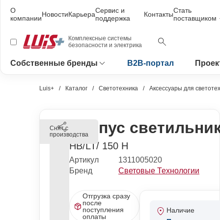
О
Сервис и
Стать
Новости
Карьера
Контакты
компании
поддержка
поставщиком
Комплексные системы
безопасности и электрика
Собственные бренды
B2B-портал
Проек
Luis+
Каталог
Светотехника
Аксессуары для светоте
Корпус светильник
Снят с
производства
HB/LT/ 150 H
Артикул
1311005020
Бренд
Световые Технологии
Отгрузка сразу
после
поступления
Наличие
оплаты