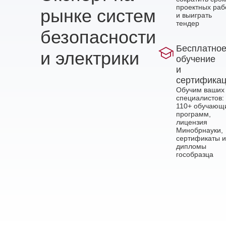
проектных раб
рынке систем
и выиграть
тендер
безопасности
Бесплатно
и электрики
обучение
и
сертифика
Обучим ваших
специалистов:
110+ обучающ
программ,
лицензия
Минобрнауки,
сертификаты и
дипломы
гособразца