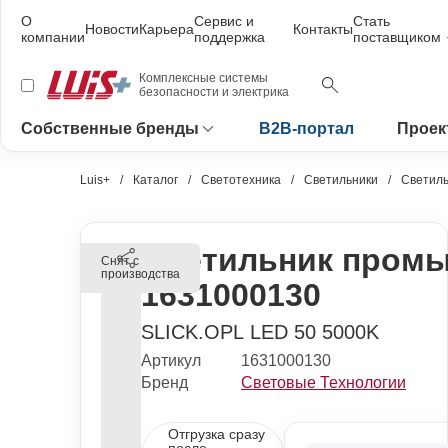
О
Сервис и
Стать
Новости
Карьера
Контакты
компании
поддержка
поставщиком
Комплексные системы
безопасности и электрика
Собственные бренды
B2B-портал
Проек
Luis+
Каталог
Светотехника
Светильники
Светил
Светильник пром
Снят с
производства
1631000130
SLICK.OPL LED 50 5000K
Артикул
1631000130
Бренд
Световые Технологии
Отгрузка сразу
после