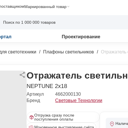
 поставщиком
Маркированный товар
ортал
Проектирование
для светотехники
Плафоны светильников
Отражатель 
Отражатель светильн
NEPTUNE 2х18
Артикул
4662000130
Бренд
Световые Технологии
Отгрузка сразу после
поступления оплаты
Налич
Мгновенное выставление счёта