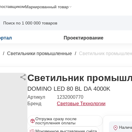
 поставщиком
Маркированный товар
ортал
Проектирование
Светильники промышленные
Светильник промышлен
Светильник промышл
DOMINO LED 80 BL DA 4000K
Артикул
1232000770
Бренд
Световые Технологии
Отгрузка сразу после
поступления оплаты
Налич
Мгновенное выставление счёта