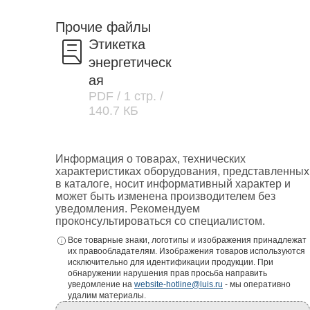
Прочие файлы
Этикетка
энергетическ
ая
PDF
/ 1 стр.
/
140.7 КБ
Информация о товарах, технических
характеристиках оборудования, представленных
в каталоге, носит информативный характер и
может быть изменена производителем без
уведомления. Рекомендуем
проконсультироваться со специалистом.
Все товарные знаки, логотипы и изображения принадлежат
их правообладателям. Изображения товаров используются
исключительно для идентификации продукции. При
обнаружении нарушения прав просьба направить
уведомление на
website-hotline@luis.ru
- мы оперативно
удалим материалы.