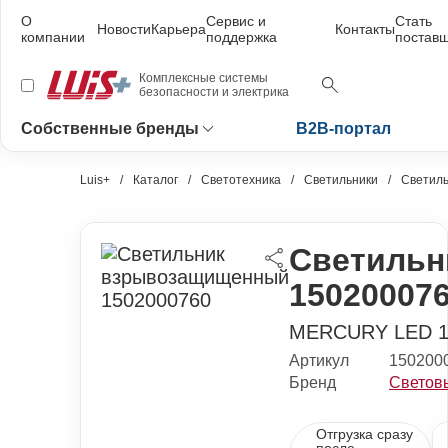
О
Сервис и
Стать
Новости
Карьера
Контакты
компании
поддержка
постав
Комплексные системы
безопасности и электрика
Собственные бренды
B2B-портал
Luis+
Каталог
Светотехника
Светильники
Светил
Светильн
15020007
MERCURY LED 1
Артикул
150200
Бренд
Светов
Отгрузка сразу
после