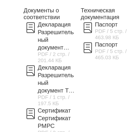
Документы о
Техническая
соответствии
документация
Декларация
Паспорт
PDF
/ 5 стр.
/
Разрешитель
463.98 КБ
ный
Паспорт
документ
PDF
/ 5 стр.
/
PDF
/ 2 стр.
/
ТРТС
465.03 КБ
201.44 КБ
020/2011
Декларация
Разрешитель
ный
документ ТР
PDF
/ 1 стр.
/
ЕАЭС
197.5 КБ
037/2016
Сертификат
Сертификат
РМРС