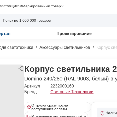
 поставщиком
Маркированный товар
ортал
Проектирование
для светотехники
Аксессуары светильников
Корпус св
Корпус светильника 
Domino 240/280 (RAL 9003, белый) в 
Артикул
2232000160
Бренд
Световые Технологии
Отгрузка сразу после
поступления оплаты
Налич
Мгновенное выставление счёта