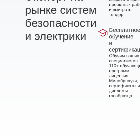
проектных раб
рынке систем
и выиграть
тендер
безопасности
Бесплатно
и электрики
обучение
и
сертифика
Обучим ваших
специалистов:
110+ обучающ
программ,
лицензия
Минобрнауки,
сертификаты и
дипломы
гособразца