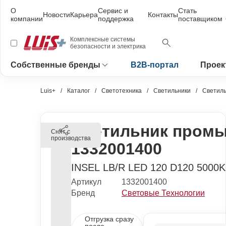
О
Сервис и
Стать
Новости
Карьера
Контакты
компании
поддержка
поставщиком
Комплексные системы
безопасности и электрика
Собственные бренды
B2B-портал
Проек
Luis+
Каталог
Светотехника
Светильники
Светил
Светильник пром
Снят с
производства
1332001400
INSEL LB/R LED 120 D120 5000
Артикул
1332001400
Бренд
Световые Технологии
Отгрузка сразу
после