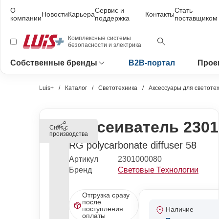
О
Сервис и
Стать
Новости
Карьера
Контакты
компании
поддержка
поставщиком
Комплексные системы
безопасности и электрика
Собственные бренды
B2B-портал
Прое
Luis+
Каталог
Светотехника
Аксессуары для светоте
Рассеиватель 2301
Снят с
производства
RG polycarbonate diffuser 58
Артикул
2301000080
Бренд
Световые Технологии
Отгрузка сразу
после
поступления
Наличие
оплаты