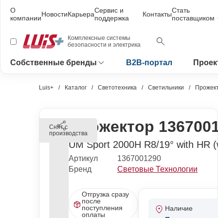
О
Сервис и
Стать
Новости
Карьера
Контакты
компании
поддержка
поставщиком
Комплексные системы
безопасности и электрика
Собственные бренды
B2B-портал
Проек
Luis+
Каталог
Светотехника
Светильники
Прожек
Прожектор 136700
Снят с
производства
UM Sport 2000H R8/19° with HR (w
Артикул
1367001290
Бренд
Световые Технологии
Отгрузка сразу
после
поступления
Наличие
оплаты