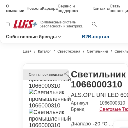
О
Сервис и
Стать
Новости
Карьера
Контакты
компании
поддержка
поставщи
Комплексные системы
безопасности и электрика
Собственные бренды
B2B-портал
Luis+
Каталог
Светотехника
Светильники
Светил
Светильни
Снят с производства
1066000310
ALS.OPL UNI LED 60
Артикул
1066000310
Бренд
Световые Те
Диапазо
-20 °С ...