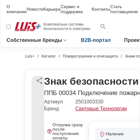
О
Сервис и
Стать
Новости
Карьера
Контакты
компании
поддержка
поставщиком
Комплексные системы
безопасности и электрика
Собственные бренды
B2B-портал
Проек
Luis+
Каталог
Пожаротушение и огнезащита
Знаки п
Знак безопасности
ППБ 00034 Подключение пожарно
Артикул
2501003330
Бренд
Световые Технологии
Отгрузка сразу
после
поступления
Наличие
оплаты