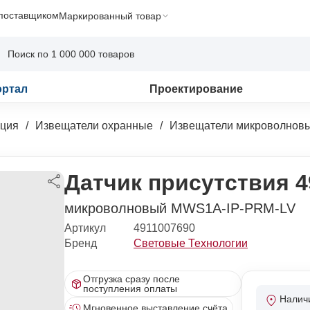
 поставщиком
Маркированный товар
ортал
Проектирование
ация
Извещатели охранные
Извещатели микроволнов
Датчик присутствия 4
микроволновый MWS1A-IP-PRM-LV
Артикул
4911007690
Бренд
Световые Технологии
Отгрузка сразу после
поступления оплаты
Налич
Мгновенное выставление счёта