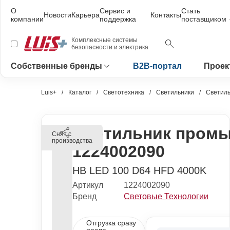
О
Сервис и
Стать
Новости
Карьера
Контакты
компании
поддержка
поставщиком
Комплексные системы
безопасности и электрика
Собственные бренды
B2B-портал
Проек
Luis+
Каталог
Светотехника
Светильники
Светил
Светильник пром
Снят с
производства
1224002090
HB LED 100 D64 HFD 4000K
Артикул
1224002090
Бренд
Световые Технологии
Отгрузка сразу
после