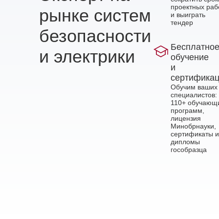
проектных раб
рынке систем
и выиграть
тендер
безопасности
Бесплатно
и электрики
обучение
и
сертифика
Обучим ваших
специалистов:
110+ обучающ
программ,
лицензия
Минобрнауки,
сертификаты и
дипломы
гособразца