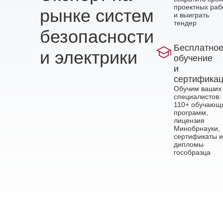
проектных раб
рынке систем
и выиграть
тендер
безопасности
Бесплатно
и электрики
обучение
и
сертифика
Обучим ваших
специалистов:
110+ обучающ
программ,
лицензия
Минобрнауки,
сертификаты и
дипломы
гособразца