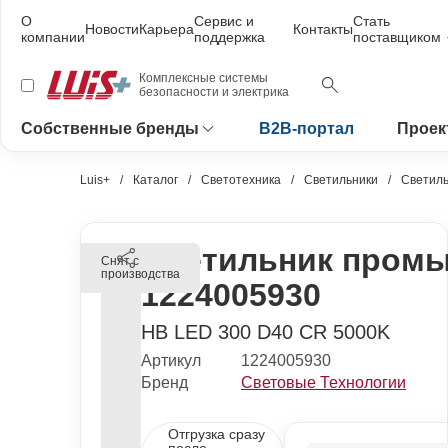
О
Сервис и
Стать
Новости
Карьера
Контакты
компании
поддержка
поставщиком
Комплексные системы
безопасности и электрика
Собственные бренды
B2B-портал
Проек
Luis+
Каталог
Светотехника
Светильники
Светил
Светильник пром
Снят с
производства
1224005930
HB LED 300 D40 CR 5000K
Артикул
1224005930
Бренд
Световые Технологии
Отгрузка сразу
после