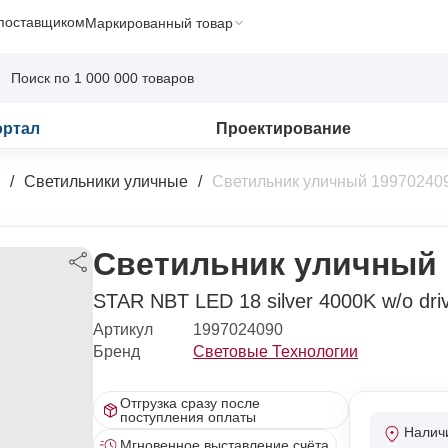
 поставщиком
Маркированный товар
ортал
Проектирование
Светильники уличные
Светильник уличный 19970240
Светильник уличный 
STAR NBT LED 18 silver 4000K w/o driv
Артикул
1997024090
Бренд
Световые Технологии
Отгрузка сразу после
поступления оплаты
Налич
Мгновенное выставление счёта