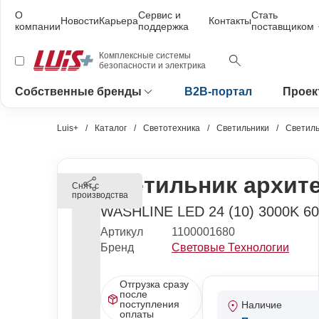
О
Сервис и
Стать
Новости
Карьера
Контакты
компании
поддержка
поставщиком
Комплексные системы
безопасности и электрика
Собственные бренды
B2B-портал
Проек
Luis+
Каталог
Светотехника
Светильники
Светиль
Светильник архит
Снят с
производства
WASHLINE LED 24 (10) 3000K 6
Артикул
1100001680
Бренд
Световые Технологии
Отгрузка сразу
после
поступления
Наличие
оплаты