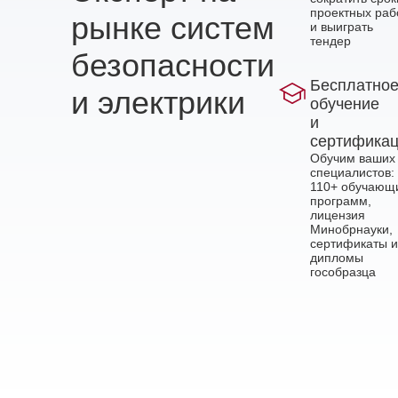
проектных раб
рынке систем
и выиграть
тендер
безопасности
Бесплатно
и электрики
обучение
и
сертифика
Обучим ваших
специалистов:
110+ обучающ
программ,
лицензия
Минобрнауки,
сертификаты и
дипломы
гособразца