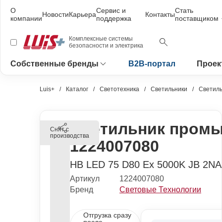
О
Сервис и
Стать
Новости
Карьера
Контакты
компании
поддержка
поставщиком
Комплексные системы
безопасности и электрика
Собственные бренды
B2B-портал
Проек
Luis+
Каталог
Светотехника
Светильники
Светил
Светильник пром
Снят с
производства
1224007080
HB LED 75 D80 Ex 5000K JB 2N
Артикул
1224007080
Бренд
Световые Технологии
Отгрузка сразу
после