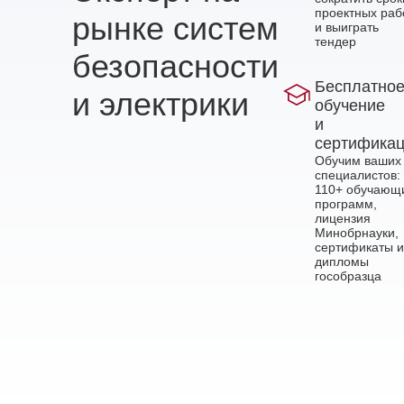
проектных раб
рынке систем
и выиграть
тендер
безопасности
Бесплатно
и электрики
обучение
и
сертифика
Обучим ваших
специалистов:
110+ обучающ
программ,
лицензия
Минобрнауки,
сертификаты и
дипломы
гособразца