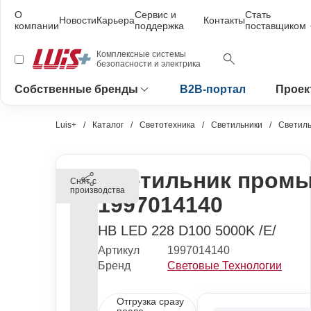
О
Сервис и
Стать
Новости
Карьера
Контакты
компании
поддержка
поставщиком
Комплексные системы
безопасности и электрика
Собственные бренды
B2B-портал
Проек
Luis+
Каталог
Светотехника
Светильники
Светил
Светильник пром
Снят с
производства
1997014140
HB LED 228 D100 5000K /E/
Артикул
1997014140
Бренд
Световые Технологии
Отгрузка сразу
после