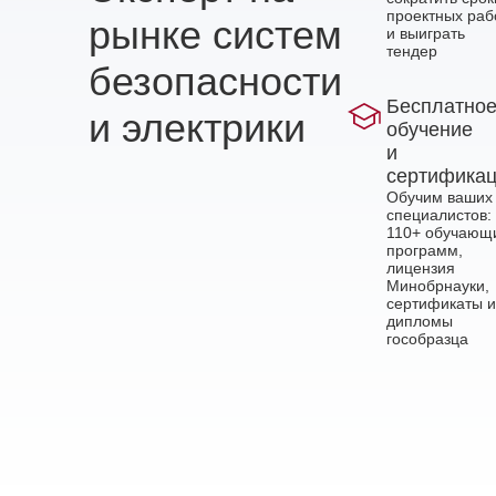
проектных раб
рынке систем
и выиграть
тендер
безопасности
Бесплатно
и электрики
обучение
и
сертифика
Обучим ваших
специалистов:
110+ обучающ
программ,
лицензия
Минобрнауки,
сертификаты и
дипломы
гособразца