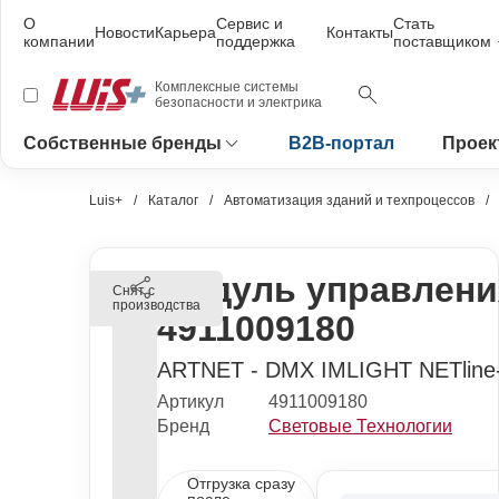
О
Сервис и
Стать
Новости
Карьера
Контакты
компании
поддержка
поставщиком
Комплексные системы
безопасности и электрика
Собственные бренды
B2B-портал
Проек
Luis+
Каталог
Автоматизация зданий и техпроцессов
Модуль управлени
Снят с
производства
4911009180
ARTNET - DMX IMLIGHT NETline
Артикул
4911009180
Бренд
Световые Технологии
Отгрузка сразу
после