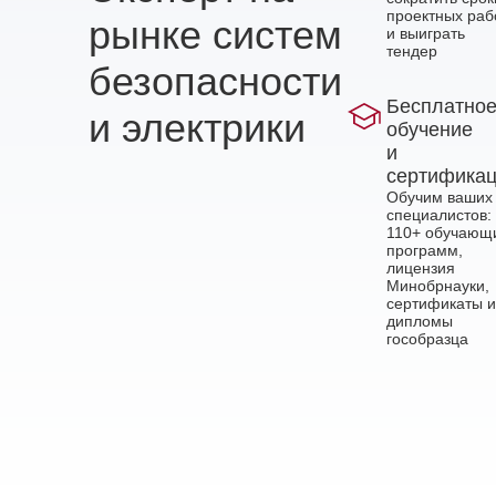
проектных раб
рынке систем
и выиграть
тендер
безопасности
Бесплатно
и электрики
обучение
и
сертифика
Обучим ваших
специалистов:
110+ обучающ
программ,
лицензия
Минобрнауки,
сертификаты и
дипломы
гособразца