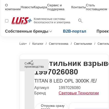
О
Сервис и
Стать
Новости
Карьера
Контакты
компании
поддержка
поставщиком
Комплексные системы
безопасности и электрика
Собственные бренды
B2B-портал
Проек
Luis+
Каталог
Светотехника
Светильники
Светил
Светильник взры
Снят с
производства
1997026080
TITAN 8 LED OPL 3000K /E/
Артикул
1997026080
Бренд
Световые Технологии
Отгрузка сразу
после