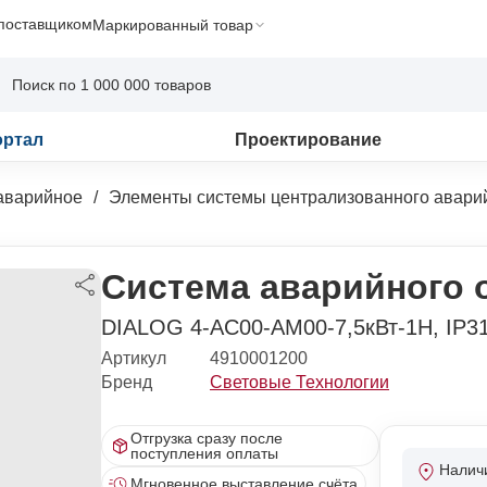
 поставщиком
Маркированный товар
ортал
Проектирование
аварийное
Элементы системы централизованного авари
Система аварийного 
DIALOG 4-AC00-AM00-7,5кВт-1H, IP31
Артикул
4910001200
Бренд
Световые Технологии
Отгрузка сразу после
поступления оплаты
Налич
Мгновенное выставление счёта