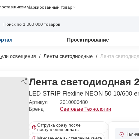
 поставщиком
Маркированный товар
ортал
Проектирование
дули освещения
Ленты светодиодные
Лента светодио
Лента светодиодная 
LED STRIP Flexline NEON 50 10/600 end
Артикул
2010000480
Бренд
Световые Технологии
Отгрузка сразу после
поступления оплаты
Налич
Мгновенное выставление счёта